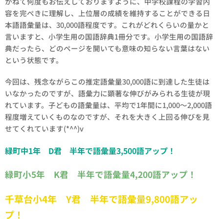
かねて何度もお伝えしておりますように、中学校課程の学習内
容を完ぺきに理解し、上位層の成績を維持することができる日
本語語彙量は、30,000語程度です。これがどれくらいの量かと
言いますと、小学生用の国語辞典1冊分です。小学生用の国語辞
典だったら、どのページを開いても意味の知らない言葉はない
という状態です。
今回は、残念ながらこの推定語彙量30,000語に到達した生徒は
いなかったのですが、語彙力に顕著な伸びがみられる生徒が現
れています。子どもの語彙量は、平均で1年間に1,000～2,000語
程度増えていくものなのですが、それを大きく上回る伸びを見
せてくれています(*^^)v
緑町中1年 D君 半年で語彙量3,500語アップ！
緑町小5年 K君 半年で語彙量4,200語アップ！
千草台小4年 Y君 半年で語彙量9,800語アッ
プ！