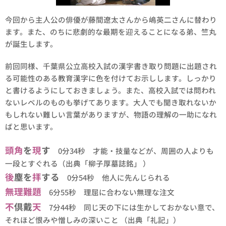
今回から主人公の俳優が藤間遼太さんから嶋英二さんに替わり
ます。また、のちに悲劇的な最期を迎えることになる弟、竺丸
が誕生します。
前回同様、千葉県公立高校入試の漢字書き取り問題に出題され
る可能性のある教育漢字に色を付けてお示しします。しっかり
と書けるようにしておきましょう。また、高校入試では問われ
ないレベルのものも挙げてあります。大人でも聞き取れないか
もしれない難しい言葉がありますが、物語の理解の一助になれ
ばと思います。
頭角
を
現
す
0分34秒 才能・技量などが、周囲の人よりも
一段とすぐれる（出典「柳子厚墓誌銘」 ）
後
塵を
拝
する
0分54秒 他人に先んじられる
無理難題
6分55秒 理屈に合わない無理な注文
不
倶戴
天
7分44秒 同じ天の下には生かしておかない意で、
それほど恨みや憎しみの深いこと （出典「礼記」）