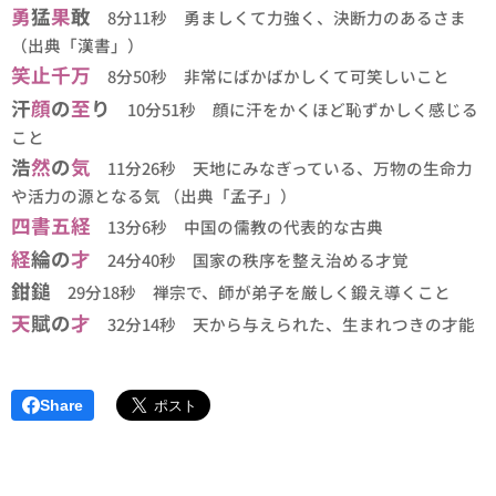
勇
猛
果
敢
8分11秒 勇ましくて力強く、決断力のあるさま
（出典「漢書」）
笑止千万
8分50秒 非常にばかばかしくて可笑しいこと
汗
顔
の
至
り
10分51秒 顔に汗をかくほど恥ずかしく感じる
こと
浩
然
の
気
11分26秒 天地にみなぎっている、万物の生命力
や活力の源となる気 （出典「孟子」）
四書五経
13分6秒 中国の儒教の代表的な古典
経
綸の
才
24分40秒 国家の秩序を整え治める才覚
鉗鎚
29分18秒 禅宗で、師が弟子を厳しく鍛え導くこと
天
賦の
才
32分14秒 天から与えられた、生まれつきの才能
Share