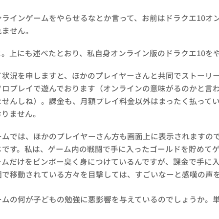
ンラインゲームをやらせるなとか言って、お前はドラクエ10オ
れません。
。上にも述べたとおり、私自身オンライン版のドラクエ10をやっ
イ状況を申しますと、ほかのプレイヤーさんと共同でストーリ
ソロプレイで遊んでおります（オンラインの意味がるのかと言
ませんしね）。課金も、月額プレイ料金以外はまったく払って
おりません。
ームでは、ほかのプレイヤーさん方も画面上に表示されますの
じです。私は、ゲーム内の戦闘で手に入ったゴールドを貯めて
テムだけをビンボー臭く身につけているんですが、課金で手に
団で移動されている方々を目撃しては、すごいなーと感嘆の声
ームの何が子どもの勉強に悪影響を与えているのでしょうか。