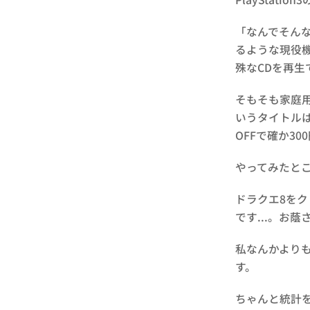
「なんでそん
るような現役機
殊なCDを再
そもそも家庭
いうタイトルは
OFFで確か3
やってみたと
ドラクエ8をク
です...。お
私なんかより
す。
ちゃんと統計