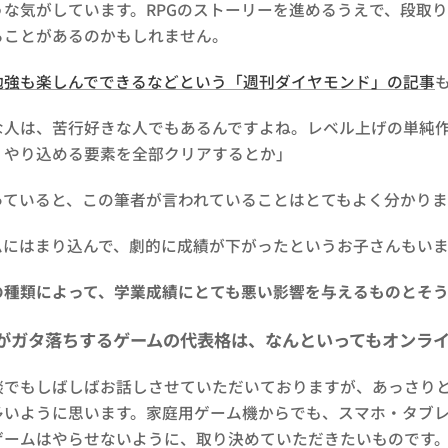
うな気がしています。RPGのストーリーを進めるうえで、段取
ることがあるのかもしれません。
勉強も楽しんでできるなどという「週刊ダイヤモンド」の記事
な人は、苦行好きな人でもあるんですよね。レベル上げの単純
、やり込める要素を全部クリアするとか」
ていると、この筆者が言われていることはとてもよく分かります
ムにはまり込んで、劇的に成績が下がったというお子さんもい
の種類によって、学業成績にとても悪い影響を与えるものとそ
がガタ落ちするゲームの代表格は、なんといってもオンラ
談でもしばしばお話しさせていただいておりますが、あっさり
多いように思います。家庭用ゲーム機からでも、スマホ・タブ
ゲームはやらせないように、取り決めていただきたいものです