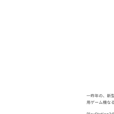
一昨年の、新
用ゲーム機な
PlayStat