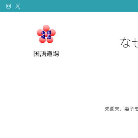
な
国語道場
先週末、妻子