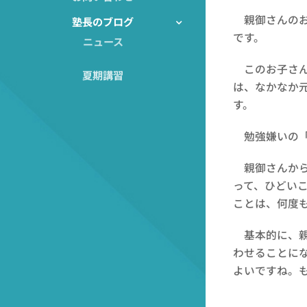
親御さんのお
塾長のブログ
です。
ニュース
このお子さん
夏期講習
は、なかなか
す。
勉強嫌いの「
親御さんから
って、ひどい
ことは、何度もあ
基本的に、親
わせることに
よいですね。