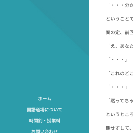
「・・・分か
ということで
案の定、前回
「え、あなた
「・・・」
「これのどこ
「・・・」
ホーム
「黙ってちゃ
国語道場について
というところ
時間割・授業料
期せずして、
お問い合わせ