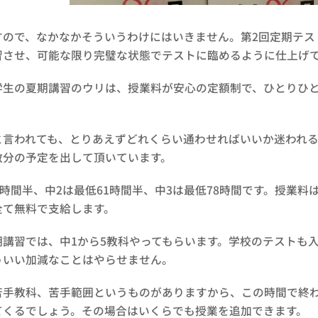
すので、なかなかそういうわけにはいきません。第2回定期テス
習させ、可能な限り完璧な状態でテストに臨めるように仕上げ
学生の夏期講習のウリは、授業料が安心の定額制で、ひとりひ
と言われても、とりあえずどれくらい通わせればいいか迷われ
数分の予定を出して頂いています。
時間半、中2は最低61時間半、中3は最低78時間です。授業料は中1が
全て無料で支給します。
期講習では、中1から5教科やってもらいます。学校のテストも
ういい加減なことはやらせません。
苦手教科、苦手範囲というものがありますから、この時間で終
てくるでしょう。その場合はいくらでも授業を追加できます。