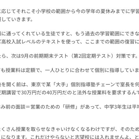
に応じてそれこそ小学校の範囲から今の学年の夏休みまでに学
服していきます。
場に通ってくれている生徒ですと、もう過去の学習範囲にでき
ば高校入試レベルのテキストを使って、ここまでの範囲の復習
たら、次は9月の前期期末テスト（第2回定期テスト）対策です
ても授業料は定額で、一人ひとりに合わせて個別に指導していま
塾を開く前は、東京で某「大手」個別指導塾チェーンで室長を
期講習で30万円だの40万円だのと法外な授業料を要求するん
休み前の面談＝営業のための「研修」があって、中学3年生は平
たくさん授業を取らせなきゃいけなくなるわけですが、そのた
とになります。これだけやらないと志望校には入れませんよ、