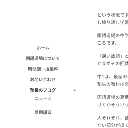
という状況で
し繰り返し学
国語道場の中
ころです。
ホーム
「通い放題」
国語道場について
とまずその回
時間割・授業料
中1は、最低43
お問い合わせ
塾生の教材は
塾長のブログ
国語道場の夏
ニュース
けとかそうい
夏期講習
人それぞれ、
ない部分が出