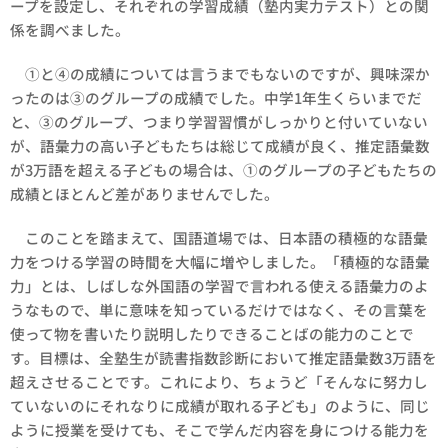
ープを設定し、それぞれの学習成績（塾内実力テスト）との関
係を調べました。
①と④の成績については言うまでもないのですが、興味深か
ったのは③のグループの成績でした。中学1年生くらいまでだ
と、③のグループ、つまり学習習慣がしっかりと付いていない
が、語彙力の高い子どもたちは総じて成績が良く、推定語彙数
が3万語を超える子どもの場合は、①のグループの子どもたちの
成績とほとんど差がありませんでした。
このことを踏まえて、国語道場では、日本語の積極的な語彙
力をつける学習の時間を大幅に増やしました。「積極的な語彙
力」とは、しばしな外国語の学習で言われる使える語彙力のよ
うなもので、単に意味を知っているだけではなく、その言葉を
使って物を書いたり説明したりできることばの能力のことで
す。目標は、全塾生が読書指数診断において推定語彙数3万語を
超えさせることです。これにより、ちょうど「そんなに努力し
ていないのにそれなりに成績が取れる子ども」のように、同じ
ように授業を受けても、そこで学んだ内容を身につける能力を