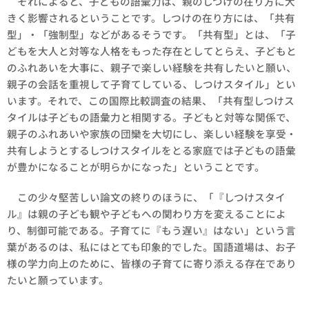
それによると、子どもの語彙力は、親のしつけの在り方に大
きく影響されるということです。しつけの在り方には、「共有
型」・「強制型」などがあるそうです。「共有型」とは、「子
どもを大人と対等な人格をもった存在としてとらえ、子どもと
のふれあいを大事に、親子で楽しい経験を共有したいと願い、
親子の会話を重視して子育てしている、しつけスタイル」とい
います。それで、この国際比較調査の結果、「共有型しつけス
タイルは子どもの語彙力と相関する。子どもと対等な関係で、
親子のふれあいや家族の団欒を大切にし、楽しい経験を享受・
共有しようとするしつけスタイルをとる家庭では子どもの語彙
が豊かになることが明らかになった」ということです。
この少々堅苦しい論文の終りのほうに、「『しつけスタイ
ル』は親の子ども観や子どもへの関わり方を変えることによ
り、制御可能である。子育てに『もう遅い』はない」という言
葉があるのは、私にはとても印象的でした。国語道場は、お子
様の学力向上のために、皆様の子育てに寄り添える存在であり
たいと願っています。