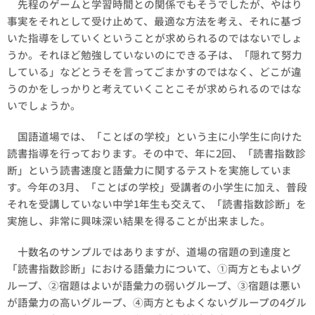
先程のゲームと学習時間との関係でもそうでしたが、やはり
事実をそれとして受け止めて、最適な方法を考え、それに基づ
いた指導をしていくということが求められるのではないでしょ
うか。それほど勉強していないのにできる子は、「隠れて努力
している」などとうそを言ってごまかすのではなく、どこが違
うのかをしっかりと考えていくことこそが求められるのではな
いでしょうか。
国語道場では、「ことばの学校」という主に小学生に向けた
読書指導を行っております。その中で、年に2回、「読書指数診
断」という読書速度と語彙力に関するテストを実施していま
す。今年の3月、「ことばの学校」受講者の小学生に加え、普段
それを受講していない中学1年生も交えて、「読書指数診断」を
実施し、非常に興味深い結果を得ることが出来ました。
十数名のサンプルではありますが、道場の宿題の到達度と
「読書指数診断」における語彙力について、①両方ともよいグ
ループ、②宿題はよいが語彙力の弱いグループ、③宿題は悪い
が語彙力の高いグループ、④両方ともよくないグループの4グル