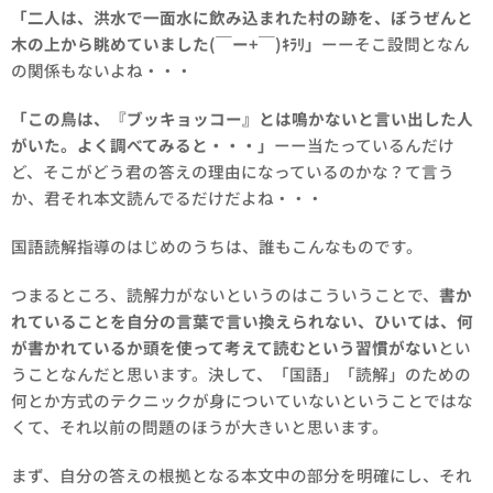
「二人は、洪水で一面水に飲み込まれた村の跡を、ぼうぜんと
木の上から眺めていました(￣ー+￣)ｷﾗﾘ」
ーーそこ設問となん
の関係もないよね・・・
「この鳥は、『ブッキョッコー』とは鳴かないと言い出した人
がいた。よく調べてみると・・・」
ーー当たっているんだけ
ど、そこがどう君の答えの理由になっているのかな？て言う
か、君それ本文読んでるだけだよね・・・
国語読解指導のはじめのうちは、誰もこんなものです。
つまるところ、読解力がないというのはこういうことで、
書か
れていることを自分の言葉で言い換えられない、ひいては、何
が書かれているか頭を使って考えて読むという習慣がない
とい
うことなんだと思います。決して、「国語」「読解」のための
何とか方式のテクニックが身についていないということではな
くて、それ以前の問題のほうが大きいと思います。
まず、自分の答えの根拠となる本文中の部分を明確にし、それ