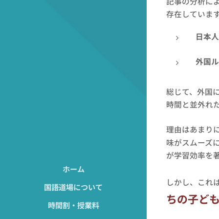
記事の分析に
存在していま
日本人
外国ル
総じて、外国
時間と並外れ
理由はあまり
味がスムーズ
が学習効率を
ホーム
しかし、これ
国語道場について
ちの子ど
時間割・授業料