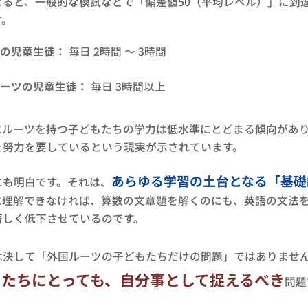
よると、一般的な模試などで「偏差値50（平均レベル）」に到
す。
の児童生徒：
毎日 2時間 ～ 3時間
ーツの児童生徒：
毎日 3時間以上
にルーツを持つ子どもたちの学力は低水準にとどまる傾向があ
た努力を要しているという現実が示されています。
あらゆる学習の土台となる「基礎
にも明白です。それは、
に理解できなければ、算数の文章題を解くのにも、英語の文法
著しく低下させているのです。
は決して「外国ルーツの子どもたちだけの問題」ではありませ
もたちにとっても、自分事として捉えるべき
問題