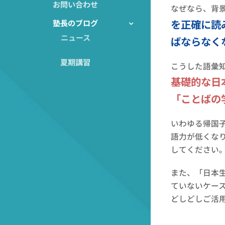
お問い合わせ
なぜなら、背
を正確に読
塾長のブログ
ニュース
ばならなく
夏期講習
こうした語彙
基礎的な日
「ことばの
いわゆる帰国
語力が低くな
してください
また、「日本
ていないケー
どしどしご活