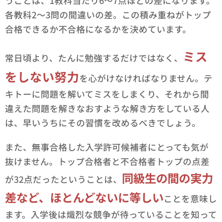
うことは、1教科当たり6～7点ほどの差になります。
各教科2～3問の間違いの差。この積み重ねがトップ
合格できるか不合格になるかを決めています。
ミス
常日頃より、たんに勉強するだけではなく、
をしない努力
を心がけなければなりません。テ
キトーに問題を解いてミスをしまくり、それから間
違えた問題を解きなおすような解き方をしている人
は、早いうちにその習慣を改めるべきでしょう。
また、無事合格した入学許可候補者にとっても気が
抜けません。トップ合格者と不合格者トップの点差
同級生の間の実力
が32点だったということは、
差など、ほとんどないに等しい
ことを意味し
ます。入学後は熾烈な競争が待っていることを知って